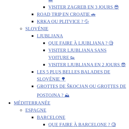
VISITER ZAGREB EN 3 JOURS 😎
ROAD TRIP EN CROATIE 🚗
KRKA OU PLITVICE ? 💦
SLOVÉNIE
LJUBLJANA
QUE FAIRE À LJUBLJANA ? 🧐
VISITER LJUBLJANA SANS
VOITURE 👟
VISITER LJUBLJANA EN 2 JOURS 😎
LES 5 PLUS BELLES BALADES DE
SLOVÉNIE 🌳
GROTTES DE ŠKOCJAN OU GROTTES DE
POSTOJNA ? ⛰️
MÉDITERRANÉE
ESPAGNE
BARCELONE
QUE FAIRE À BARCELONE ? 🧐