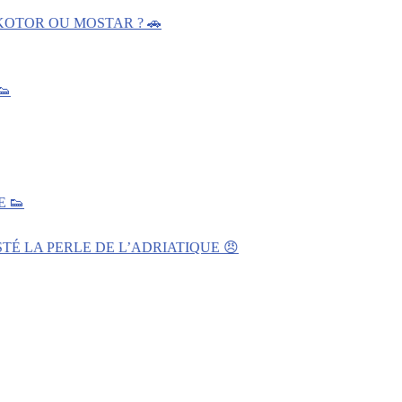
KOTOR OU MOSTAR ? 🚗
👟
 👟
TÉ LA PERLE DE L’ADRIATIQUE 😠