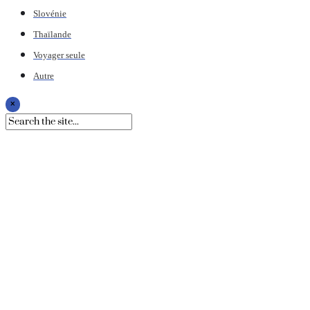
Slovénie
Thaïlande
Voyager seule
Autre
×