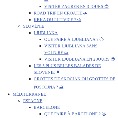
VISITER ZAGREB EN 3 JOURS 😎
ROAD TRIP EN CROATIE 🚗
KRKA OU PLITVICE ? 💦
SLOVÉNIE
LJUBLJANA
QUE FAIRE À LJUBLJANA ? 🧐
VISITER LJUBLJANA SANS
VOITURE 👟
VISITER LJUBLJANA EN 2 JOURS 😎
LES 5 PLUS BELLES BALADES DE
SLOVÉNIE 🌳
GROTTES DE ŠKOCJAN OU GROTTES DE
POSTOJNA ? ⛰️
MÉDITERRANÉE
ESPAGNE
BARCELONE
QUE FAIRE À BARCELONE ? 🧐