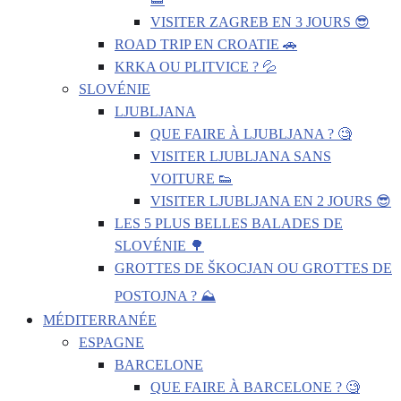
VISITER ZAGREB EN 3 JOURS 😎
ROAD TRIP EN CROATIE 🚗
KRKA OU PLITVICE ? 💦
SLOVÉNIE
LJUBLJANA
QUE FAIRE À LJUBLJANA ? 🧐
VISITER LJUBLJANA SANS
VOITURE 👟
VISITER LJUBLJANA EN 2 JOURS 😎
LES 5 PLUS BELLES BALADES DE
SLOVÉNIE 🌳
GROTTES DE ŠKOCJAN OU GROTTES DE
POSTOJNA ? ⛰️
MÉDITERRANÉE
ESPAGNE
BARCELONE
QUE FAIRE À BARCELONE ? 🧐